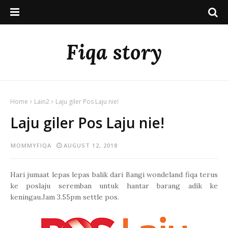
Fiqa story
Home
Lain2
Laju giler Pos Laju nie!
Laju giler Pos Laju nie!
MOMMYFIQA
AUGUST 12, 2018
Hari jumaat lepas lepas balik dari Bangi wondeland fiqa terus
ke poslaju seremban untuk hantar barang adik ke
keningau.Jam 3.55pm settle pos.