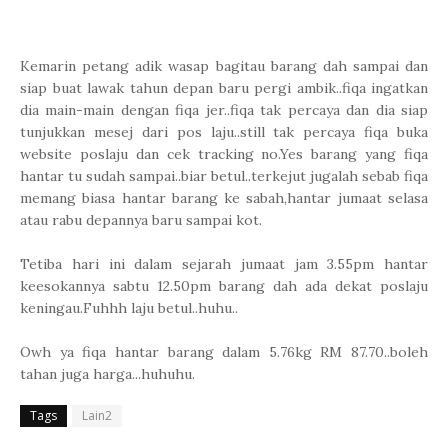
Kemarin petang adik wasap bagitau barang dah sampai dan
siap buat lawak tahun depan baru pergi ambik..fiqa ingatkan
dia main-main dengan fiqa jer..fiqa tak percaya dan dia siap
tunjukkan mesej dari pos laju..still tak percaya fiqa buka
website poslaju dan cek tracking no.Yes barang yang fiqa
hantar tu sudah sampai..biar betul..terkejut jugalah sebab fiqa
memang biasa hantar barang ke sabah,hantar jumaat selasa
atau rabu depannya baru sampai kot.
Tetiba hari ini dalam sejarah jumaat jam 3.55pm hantar
keesokannya sabtu 12.50pm barang dah ada dekat poslaju
keningau.Fuhhh laju betul..huhu..
Owh ya fiqa hantar barang dalam 5.76kg RM 87.70..boleh
tahan juga harga...huhuhu.
Tags
Lain2