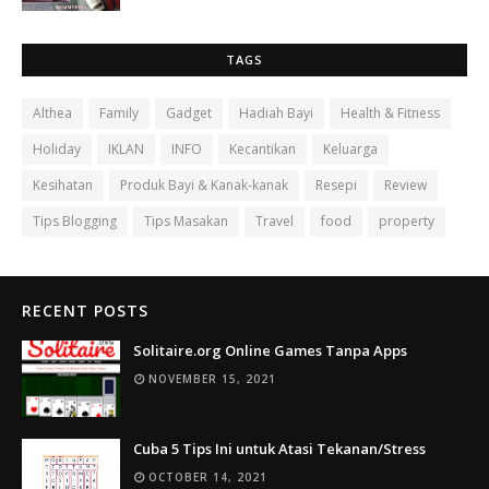
TAGS
Althea
Family
Gadget
Hadiah Bayi
Health & Fitness
Holiday
IKLAN
INFO
Kecantikan
Keluarga
Kesihatan
Produk Bayi & Kanak-kanak
Resepi
Review
Tips Blogging
Tips Masakan
Travel
food
property
RECENT POSTS
Solitaire.org Online Games Tanpa Apps
NOVEMBER 15, 2021
Cuba 5 Tips Ini untuk Atasi Tekanan/Stress
OCTOBER 14, 2021