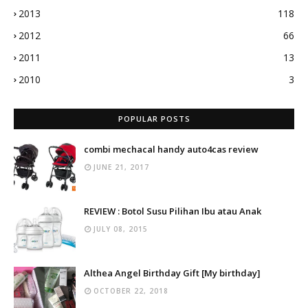
2013
118
2012
66
2011
13
2010
3
POPULAR POSTS
combi mechacal handy auto4cas review
JUNE 21, 2017
REVIEW : Botol Susu Pilihan Ibu atau Anak
JULY 08, 2015
Althea Angel Birthday Gift [My birthday]
OCTOBER 22, 2018