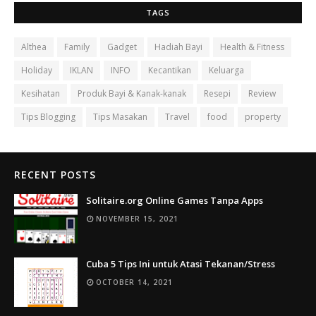
TAGS
Althea
Family
Gadget
Hadiah Bayi
Health & Fitness
Holiday
IKLAN
INFO
Kecantikan
Keluarga
Kesihatan
Produk Bayi & Kanak-kanak
Resepi
Review
Tips Blogging
Tips Masakan
Travel
food
property
RECENT POSTS
Solitaire.org Online Games Tanpa Apps
NOVEMBER 15, 2021
Cuba 5 Tips Ini untuk Atasi Tekanan/Stress
OCTOBER 14, 2021