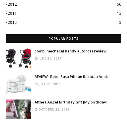
2012
66
2011
13
2010
3
POPULAR POSTS
combi mechacal handy auto4cas review
JUNE 21, 2017
REVIEW : Botol Susu Pilihan Ibu atau Anak
JULY 08, 2015
Althea Angel Birthday Gift [My birthday]
OCTOBER 22, 2018