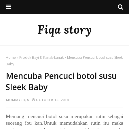
Fiqa story
Home
Produk Bayi & Kanak-kanak
Mencuba Pencuci botol susu Sleek
Baby
Mencuba Pencuci botol susu
Sleek Baby
MOMMYFIQA
OCTOBER 15, 2018
Memang mencuci botol susu merupakan rutin sebagai
seorang ibu kan.Untuk memudahkan rutin itu maka