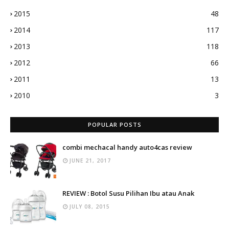
2015
48
2014
117
2013
118
2012
66
2011
13
2010
3
POPULAR POSTS
combi mechacal handy auto4cas review
JUNE 21, 2017
REVIEW : Botol Susu Pilihan Ibu atau Anak
JULY 08, 2015