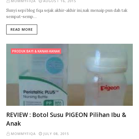
MOMMYFIQA
AUGUST 16, 2015
Sunyi sepi blog fiqa sejak akhir-akhir ini,nak menaip pun dah tak
sempat-semp…
READ MORE
PRODUK BAYI & KANAK-KANAK
REVIEW : Botol Susu PIGEON Pilihan Ibu &
Anak
MOMMYFIQA
JULY 08, 2015