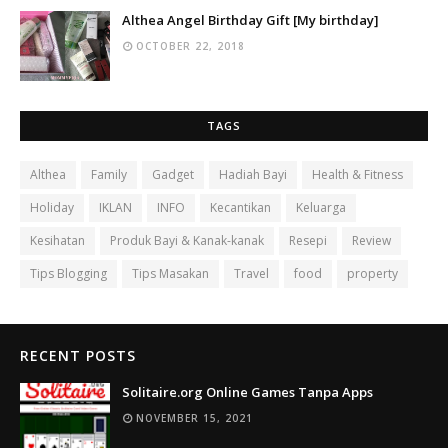
Althea Angel Birthday Gift [My birthday]
OCTOBER 22, 2018
TAGS
Althea
Family
Gadget
Hadiah Bayi
Health & Fitness
Holiday
IKLAN
INFO
Kecantikan
Keluarga
Kesihatan
Produk Bayi & Kanak-kanak
Resepi
Review
Tips Blogging
Tips Masakan
Travel
food
property
RECENT POSTS
Solitaire.org Online Games Tanpa Apps
NOVEMBER 15, 2021